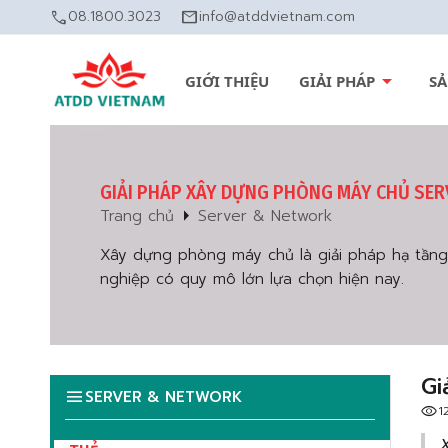
call
08.1800.3023
mail
info@atddvietnam.com
arrow_drop_down
GIỚI THIỆU
GIẢI PHÁP
S
GIẢI PHÁP XÂY DỰNG PHÒNG MÁY CHỦ SE
arrow_right
Trang chủ
Server & Network
Xây dựng phòng máy chủ là giải pháp hạ tần
nghiệp có quy mô lớn lựa chọn hiện nay.
Gi
menu
SERVER & NETWORK
visibility
1