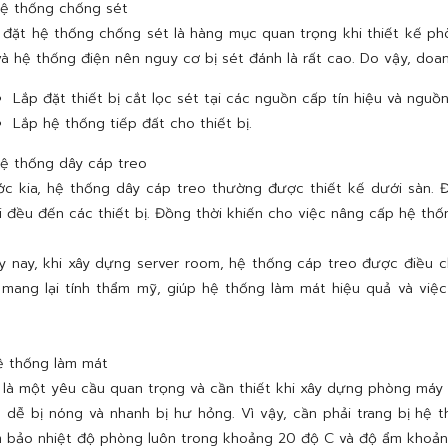
ệ thống chống sét
 đặt hệ thống chống sét là hàng mục quan trọng khi thiết kế phòn
và hệ thống điện nên nguy cơ bị sét đánh là rất cao. Do vậy, doa
Lắp đặt thiết bị cắt lọc sét tại các nguồn cấp tín hiệu và nguồn
Lắp hệ thống tiếp đất cho thiết bị.
ệ thống dây cáp treo
ớc kia, hệ thống dây cáp treo thường được thiết kế dưới sàn. 
i đều đến các thiết bị. Đồng thời khiến cho việc nâng cấp hệ th
y nay, khi xây dựng server room, hệ thống cáp treo được điều c
 mang lại tính thẩm mỹ, giúp hệ thống làm mát hiệu quả và việ
.
ệ thống làm mát
 là một yêu cầu quan trọng và cần thiết khi xây dựng phòng máy c
n dễ bị nóng và nhanh bị hư hỏng. Vì vậy, cần phải trang bị hệ
 bảo nhiệt độ phòng luôn trong khoảng 20 độ C và độ ẩm khoả