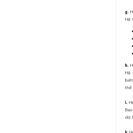
H
g.
Hệ 
H
h.
Hệ 
biế
thể
Hệ
i.
Bao
dữ 
H
k.