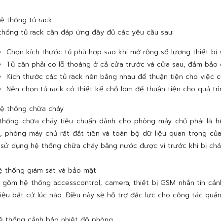
ệ thống tủ rack
thống tủ rack cần đáp ứng đầy đủ các yêu cầu sau:
Chọn kích thước tủ phù hợp sao khi mở rộng số lượng thiết bị 
Tủ cần phải có lỗ thoáng ở cả cửa trước và cửa sau, đảm bảo c
Kích thước các tủ rack nên bằng nhau để thuận tiện cho việc 
Nên chọn tủ rack có thiết kế chỗ lõm để thuận tiện cho quá tr
ệ thống chữa cháy
thống chữa cháy tiêu chuẩn dành cho phòng máy chủ phải là h
t, phòng máy chủ rất đắt tiền và toàn bộ dữ liệu quan trọng củ
 sử dụng hệ thống chữa cháy bằng nước được vì trước khi bị cháy
 thống giám sát và bảo mật
 gồm hệ thống accesscontrol, camera, thiết bị GSM nhắn tin cản
liệu bất cứ lúc nào. Điều này sẽ hỗ trợ đắc lực cho công tác quản
ệ thống cảnh báo nhiệt độ phòng