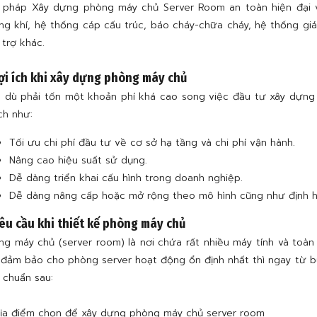
i pháp Xây dựng phòng máy chủ Server Room an toàn hiện đại 
ng khí, hệ thống cáp cấu trúc, báo cháy-chữa cháy, hệ thống gi
 trợ khác.
Lợi ích khi xây dựng phòng máy chủ
 dù phải tốn một khoản phí khá cao song việc đầu tư xây dựng 
ích như:
Tối ưu chi phí đầu tư về cơ sở hạ tầng và chi phí vận hành.
Nâng cao hiệu suất sử dụng.
Dễ dàng triển khai cấu hình trong doanh nghiệp.
Dễ dàng nâng cấp hoặc mở rộng theo mô hình cũng như định h
Yêu cầu khi thiết kế phòng máy chủ
ng máy chủ (server room) là nơi chứa rất nhiều máy tính và toà
 đảm bảo cho phòng server hoạt động ổn định nhất thì ngay từ b
u chuẩn sau:
ịa điểm chọn để xây dựng phòng máy chủ server room