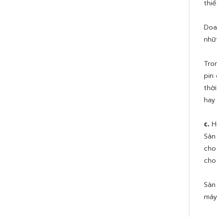
thiế
Doa
nhữ
Tro
pin
thờ
hay
Hệ
c.
Sàn
cho
cho 
Sàn
máy