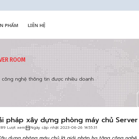
ẢN PHẨM
LIÊN HỆ
RVER ROOM
g công nghệ thông tin được nhiều doanh
ải pháp xây dựng phòng máy chủ Serve
calendar_month
289 Lượt xem
Ngày cập nhật 2023-06-26 14:55:31
Xây dựng phòng máy chủ là giải pháp hạ tầng công nghệ 