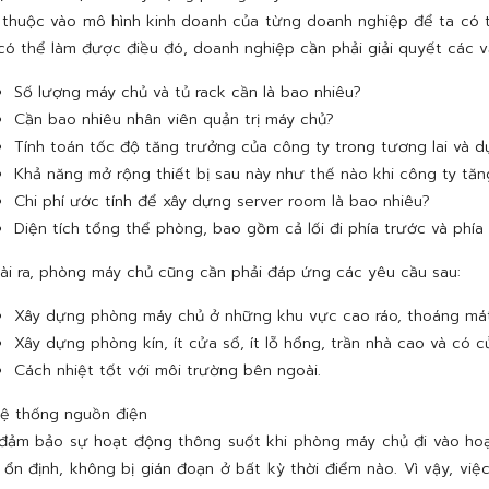
 thuộc vào mô hình kinh doanh của từng doanh nghiệp để ta có t
có thể làm được điều đó, doanh nghiệp cần phải giải quyết các 
Số lượng máy chủ và tủ rack cần là bao nhiêu?
Cần bao nhiêu nhân viên quản trị máy chủ?
Tính toán tốc độ tăng trưởng của công ty trong tương lai và d
Khả năng mở rộng thiết bị sau này như thế nào khi công ty tăn
Chi phí ước tính để xây dựng server room là bao nhiêu?
Diện tích tổng thể phòng, bao gồm cả lối đi phía trước và phía 
ài ra, phòng máy chủ cũng cần phải đáp ứng các yêu cầu sau:
Xây dựng phòng máy chủ ở những khu vực cao ráo, thoáng mát
Xây dựng phòng kín, ít cửa sổ, ít lỗ hổng, trần nhà cao và có 
Cách nhiệt tốt với môi trường bên ngoài.
ệ thống nguồn điện
đảm bảo sự hoạt động thông suốt khi phòng máy chủ đi vào hoạ
h ổn định, không bị gián đoạn ở bất kỳ thời điểm nào. Vì vậy, v