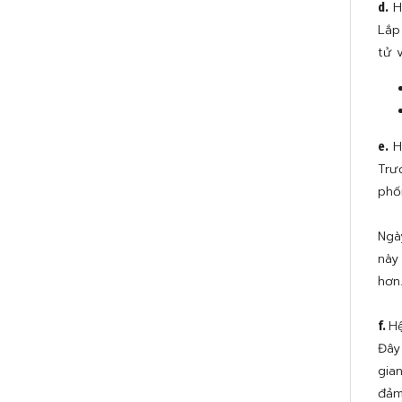
H
d.
Lắp
tử 
H
e.
Trư
phố
Ngà
này
hơn
H
f.
Đây
gia
đảm