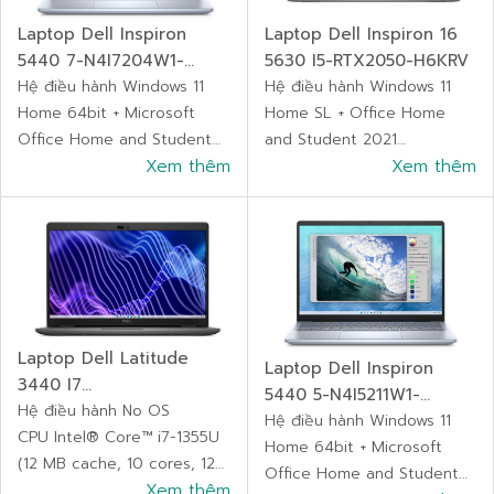
Bảo hành 12 tháng
Laptop Dell Inspiron
Laptop Dell Inspiron 16
5440 7-N4I7204W1-
5630 I5-RTX2050-H6KRV
ICEBLUE
Hệ điều hành Windows 11
Hệ điều hành Windows 11
Home 64bit + Microsoft
Home SL + Office Home
Office Home and Student
and Student 2021
2021
Xem thêm
CPU Intel® Core™ i5-1340P
Xem thêm
CPU Intel® Core™ 7
(Bộ nhớ đệm 12M, lên đến
processor 150U (12M
4,60 GHz)
Cache, up to 5.40 GHz)
Ram 16GB Onboard LPDDR5
Ram 16GB DDR5 5200MHz
4800MHz
(2x8GB)
Ổ cứng (HDD/SSD) 512GB
Ổ cứng (HDD/SSD) SSD
SSD M.2 PCIe NVMe
512GB M.2 PCIe NVMe
Bảo hành 12 tháng
Laptop Dell Latitude
Laptop Dell Inspiron
Bảo hành 12 tháng
3440 I7
5440 5-N4I5211W1-
L34401355U08512G
Hệ điều hành No OS
ICEBLUE
Hệ điều hành Windows 11
CPU Intel® Core™ i7-1355U
Home 64bit + Microsoft
(12 MB cache, 10 cores, 12
Office Home and Student
threads, up to 5.00 GHz
Xem thêm