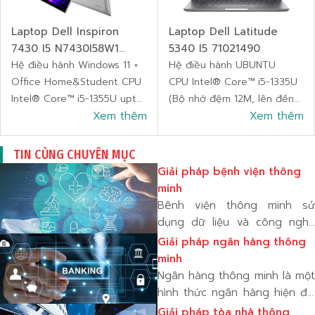
SSD
Bảo hành 12 tháng
Bảo hành 12
Laptop Dell Inspiron
Laptop Dell Latitude
7430 I5 N7430I58W1
5340 I5 71021490
Silver
Hệ điều hành Windows 11 +
Hệ điều hành UBUNTU
Office Home&Student CPU
CPU Intel® Core™ i5-1335U
Intel® Core™ i5-1355U upto
(Bộ nhớ đệm 12M, lên đến
4.60GHz, 10 cores 12
Xem thêm
4,60 GHz)
Xem thêm
threads, 12Mb Cache Ram
Ram 8 GB LPDDR5X, 4800
8GB (1 x 8GB) LPDDR5
MT/s (onboard), dual-
TIN CÙNG CHUYÊN MỤC
4800MHz Ổ cứng
channel
Giải pháp bệnh viện thông
(HDD/SSD) 512GB SSD Bảo
Ổ cứng (HDD/SSD) 256GB
minh
hành 12 tháng
SSD
Bênh viện thông minh sử
Bảo hành 12 tháng
dụng dữ liệu và công nghệ
để tăng tốc và nâng cao
Giải pháp ngân hàng thông
công việc mà các chuyên gia
minh
chăm sóc sức khỏe và quản
Ngân hàng thông minh là một
lý bệnh viện đang làm, chẳng
hình thức ngân hàng hiện đại
hạn như theo dõi công suất
sử dụng công nghệ để giúp
Giải pháp tòa nhà thông