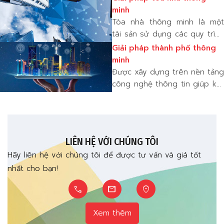
sử dụng giư
khách hàng quản lý tiền của
minh
họ dễ dàng hơn. cho phép
Tòa nhà thông minh là một
người dùng truy cập tài
tài sản sử dụng các quy trình
khoản của họ từ mọi nơi bằng
tự động để kiểm soát các
Giải pháp thành phố thông
đi
hoạt động như sưởi ấm,
minh
thông gió, điều hòa không
Được xây dựng trên nền tảng
khí, chiếu sáng, an ninh, an
công nghệ thông tin giúp kết
toàn và các hệ thống môi
nối và tạo lên một hệ thống
trường khá
hữu cơ tổng thể được kết nối
từ nhiều hệ thống thành phần
với hệ thống trí tuệ nhân tạo
LIÊN HỆ VỚI CHÚNG TÔI
Hãy liên hệ với chúng tôi để được tư vấn và giá tốt
nhất cho bạn!
call
mail
location_on
Xem thêm