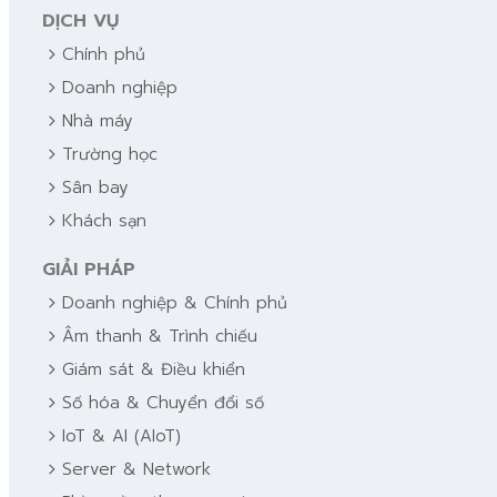
DỊCH VỤ
chevron_right
Chính phủ
chevron_right
Doanh nghiệp
chevron_right
Nhà máy
chevron_right
Trường học
chevron_right
Sân bay
chevron_right
Khách sạn
GIẢI PHÁP
chevron_right
Doanh nghiệp & Chính phủ
chevron_right
Âm thanh & Trình chiếu
chevron_right
Giám sát & Điều khiển
chevron_right
Số hóa & Chuyển đổi số
chevron_right
IoT & AI (AIoT)
chevron_right
Server & Network