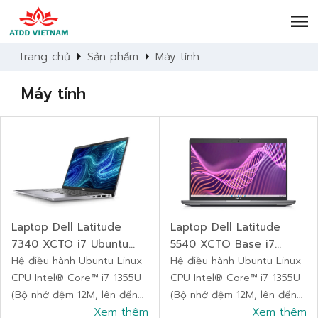
menu
arrow_right
arrow_right
Trang chủ
Sản phẩm
Máy tính
Máy tính
Laptop Dell Latitude
Laptop Dell Latitude
7340 XCTO i7 Ubuntu
5540 XCTO Base i7
Linux
Hệ điều hành Ubuntu Linux
Ubuntu Linux
Hệ điều hành Ubuntu Linux
CPU Intel® Core™ i7-1355U
CPU Intel® Core™ i7-1355U
(Bộ nhớ đệm 12M, lên đến
(Bộ nhớ đệm 12M, lên đến
5,00 GHz)
Xem thêm
5,00 GHz)
Xem thêm