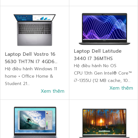
Ram 16 GB LPDDR5, 4800
Ram 8GB DDR4 3200Mhz (2
MT/s (onboard)
khe)
Ổ cứng (HDD/SSD) 256GB
Ổ cứng (HDD/SSD) 256GB
SSD
M.2 2230 PCIe NVMe
Bảo hành 36 tháng
Gen4x4 SSD
Bảo hành 36 tháng
Laptop Dell Latitude
Laptop Dell Vostro 16
3440 I7 36MTHS
5630 THT7N I7 4GD6
Hệ điều hành No OS
RTX2050
Hệ điều hành Windows 11
CPU 13th Gen Intel® Core™
home + Office Home &
i7-1355U (12 MB cache, 10
Student 21
cores, 12 threads, up to
Xem thêm
CPU Intel® Core™ i7-1360P
Xem thêm
5.00 GHz Turbo)
(Bộ nhớ đệm 18M, lên đến
Ram 8 GB, DDR4, 3200
5,00 GHz)
MT/s
Ram 16GB LPDDR5
Ổ cứng (HDD/SSD) 256GB
4800MHz
SSD
Ổ cứng (HDD/SSD) 512GB
Bảo hành 36 tháng
SSD