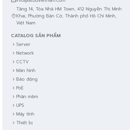
mail
info@atddvietnam.com
Tầng 14, Tòa Nhà HM Town, 412 Nguyễn Thị Minh
location_on
Khai, Phường Bàn Cờ, Thành phố Hồ Chí Minh,
Việt Nam
CATALOG SẢN PHẨM
chevron_right
Server
chevron_right
Network
chevron_right
CCTV
chevron_right
Màn hình
chevron_right
Báo động
chevron_right
PoE
chevron_right
Phần mềm
chevron_right
UPS
chevron_right
Máy tính
chevron_right
Thiết bị