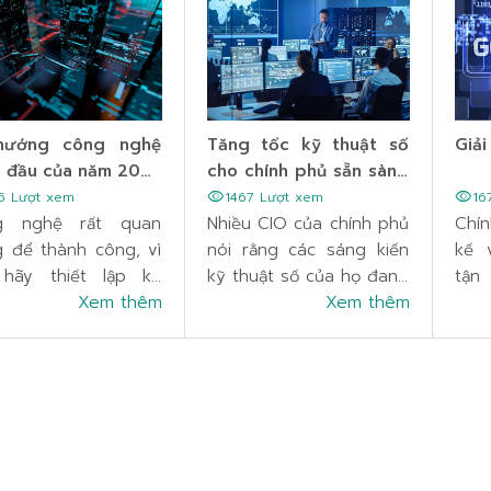
hướng công nghệ
Tăng tốc kỹ thuật số
Giải
 đầu của năm 2023
cho chính phủ sẵn sàng
g chính phủ
cho tương lai
visibility
visibility
5 Lượt xem
1467 Lượt xem
16
g nghệ rất quan
Nhiều CIO của chính phủ
Chín
g để thành công, vì
nói rằng các sáng kiến
kế 
hãy thiết lập kế
kỹ thuật số của họ đang
tận
ch hành động với
Xem thêm
trưởng thành, nhưng họ
Xem thêm
công
g sự trợ giúp của
thường nhầm lẫn giữa
tối
g nghệ hàng đầu
tiến độ và sự trưởng
đổi
 2023 dành cho
thành.
phủ 
h phủ