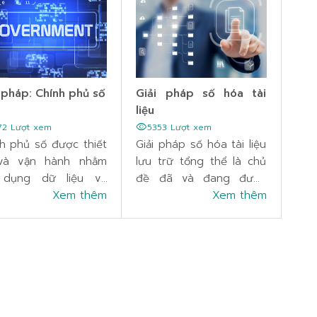
 pháp: Chính phủ số
Giải pháp số hóa tài
liệu
visibility
72 Lượt xem
5353 Lượt xem
h phủ số được thiết
Giải pháp số hóa tài liệu
và vận hành nhằm
lưu trữ tổng thể là chủ
 dụng dữ liệu và
đề đã và đang được
 nghệ số để tạo ra,
Xem thêm
quan tâm trong thời
Xem thêm
 ưu hóa và chuyển
gian gần đây và thực sự
 các dịch vụ chính
trở thành vấn đề cấp
số.
bách hàng đầu không
thể thiếu đối với các tổ
chức