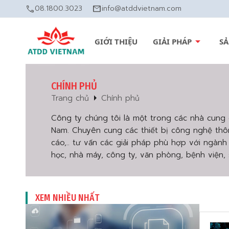
call
08.1800.3023
mail
info@atddvietnam.com
arrow_drop_down
GIỚI THIỆU
GIẢI PHÁP
S
CHÍNH PHỦ
arrow_right
Trang chủ
Chính phủ
Công ty chúng tôi là một trong các nhà cung 
Nam. Chuyên cung các thiết bị công nghệ thông
cáo,.. tư vấn các giải pháp phù hợp với ngàn
học, nhà máy, công ty, văn phòng, bệnh viện, s
XEM NHIỀU NHẤT