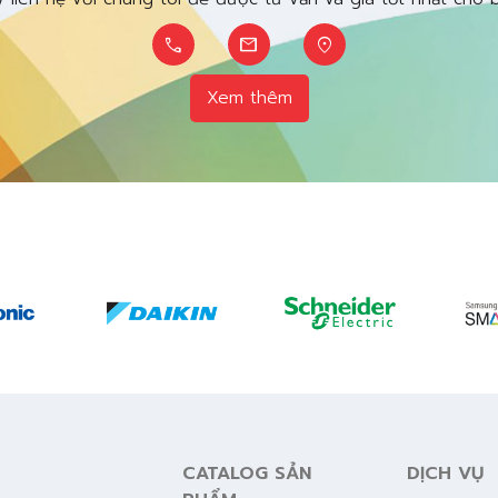
call
mail
location_on
Xem thêm
CATALOG SẢN
DỊCH VỤ