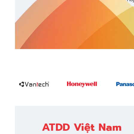
phần với hệ thống trí
tuệ nhân tạo
ATDD Việt Nam