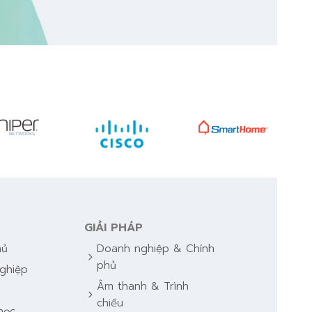
GIẢI PHÁP
hủ
Doanh nghiệp & Chính
chevron_right
phủ
ghiệp
Âm thanh & Trình
y
chevron_right
chiếu
học