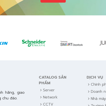
CATALOG SẢN
DỊCH VỤ
PHẨM
chevron_right
Chính p
chevron_right
Server
chevron_right
Doanh n
nh hãng, giao
chevron_right
Network
 chu đáo.
chevron_right
Nhà má
chevron_right
CCTV
chevron_right
Trường 