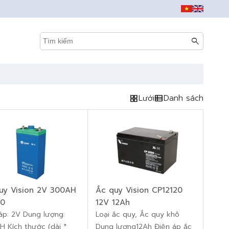
search
grid_view
Lưới
view_list
Danh sách
uy Vision 2V 300AH
Ắc quy Vision CP12120
0
12V 12Ah
áp: 2V Dung lượng:
Loại ắc quy, Ắc quy khô
 Kích thước (dài *
Dung lượng12Ah Điện áp ắc