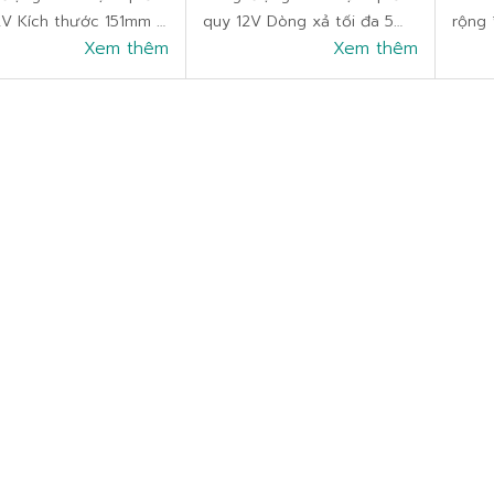
2V Kích thước 151mm x
quy 12V Dòng xả tối đa 5
rộng 
x 94mm Trọng lượng
Xem thêm
giây (75A) Số lượng cell 6
Xem thêm
Khối 
hẩm 2,78kg Bảo hành
Kích thước (90mm x 70mm
hiệu:
ng Sản xuất tại Việt
x 102mm) Trọng lượng sản
Nam B
uất xứ thương hiệu
phẩm 1,8kg Bảo hành 12
Dịch 
Nam Dịch vụ
tháng Sản xuất tại Vi�
đổi 1