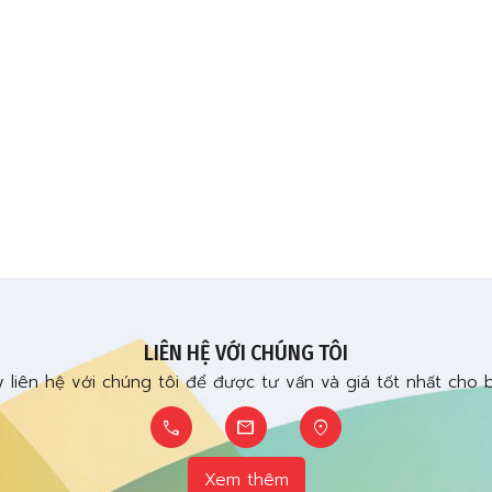
LIÊN HỆ VỚI CHÚNG TÔI
 liên hệ với chúng tôi để được tư vấn và giá tốt nhất cho 
call
mail
location_on
Xem thêm