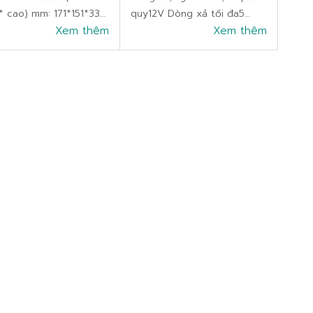
* cao) mm: 171*151*330
quy12V Dòng xả tối đa5
lượng: 20KG Thương
Xem thêm
giây (180A) Số lượng cell6
Xem thêm
 Vision Xuất xứ: Việt
Kích thước: Dài x Rộng x
ảo hành: 12 tháng
Cao (151mm x 98mm x
vụ bảo hành tận nơi 1
96mm) Trọng lượng sản
: 180.000đ/ bình/
phẩm3,67kg Bảo hành12
tháng Sả