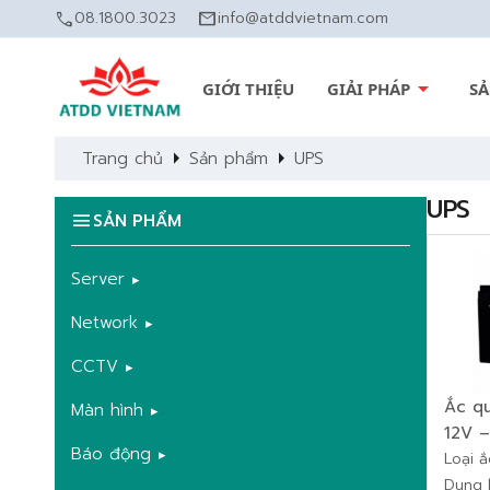
call
08.1800.3023
mail
info@atddvietnam.com
arrow_drop_down
GIỚI THIỆU
GIẢI PHÁP
S
arrow_right
arrow_right
Trang chủ
Sản phẩm
UPS
UPS
menu
SẢN PHẨM
Server
Network
CCTV
Ắc qu
Màn hình
12V 
Báo động
Loại 
Dung 