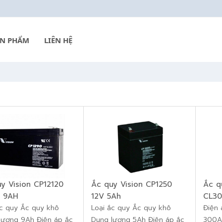
ẢN PHẨM
LIÊN HỆ
y Vision CP12120
Ắc quy Vision CP1250
Ắc q
– 9AH
12V 5Ah
CL30
ắc quy Ắc quy khô
Loại ắc quy Ắc quy khô
Điện 
lượng 9Ah Điện áp ắc
Dung lượng 5Ah Điện áp ắc
300AH