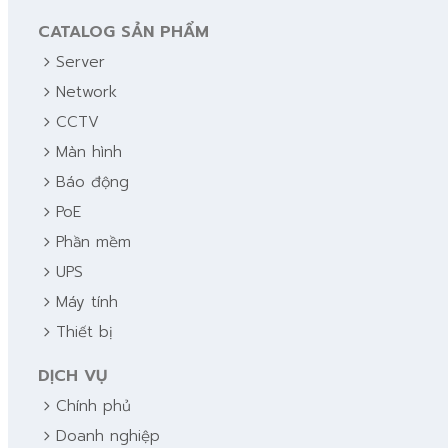
CATALOG SẢN PHẨM
chevron_right
Server
chevron_right
Network
chevron_right
CCTV
chevron_right
Màn hình
chevron_right
Báo động
chevron_right
PoE
chevron_right
Phần mềm
chevron_right
UPS
chevron_right
Máy tính
chevron_right
Thiết bị
DỊCH VỤ
chevron_right
Chính phủ
chevron_right
Doanh nghiệp