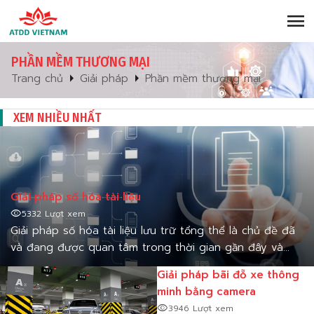
menu
PHẦN MỀM THƯƠNG MẠI
arrow_right
arrow_right
Trang chủ
Giải pháp
Phần mềm thương mại
XEM NHIỀU NHẤT
Giải pháp số hóa tài liệu
visibility
5332 Lượt xem
Giải pháp số hóa tài liệu lưu trữ tổng thể là chủ đề đã
và đang được quan tâm trong thời gian gần đây và
thực sự trở thành vấn đề cấp bách hàng đầu không
Giải pháp bãi đỗ xe thông
thể thiếu đối với các tổ chức
minh bằng camera
visibility
3946 Lượt xem