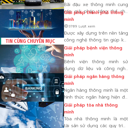
Bãi đậu xe thông minh cung
cấp giải pháp tổng thể cho
Giải pháp thành phố thông
bãi đậu xe nhỏ và bãi đậu xe
minh
lớn nhiều tầng. Bằng cách
visibility
3789 Lượt xem
cung cấp cho người lái xe vị
Được xây dựng trên nền tảng
trí đỗ xe chính xác thông qua
công nghệ thông tin giúp kết
TIN CÙNG CHUYÊN MỤC
đèn báo
nối và tạo lên một hệ thống
Giải pháp bệnh viện thông
hữu cơ tổng thể được kết nối
minh
từ nhiều hệ thống thành phần
Bênh viện thông minh sử
với hệ thống trí tuệ nhân tạo
dụng dữ liệu và công nghệ
để tăng tốc và nâng cao
Giải pháp ngân hàng thông
công việc mà các chuyên gia
minh
chăm sóc sức khỏe và quản
Ngân hàng thông minh là một
lý bệnh viện đang làm, chẳng
hình thức ngân hàng hiện đại
hạn như theo dõi công suất
sử dụng công nghệ để giúp
Giải pháp tòa nhà thông
sử dụng giư
khách hàng quản lý tiền của
minh
họ dễ dàng hơn. cho phép
Tòa nhà thông minh là một
người dùng truy cập tài
tài sản sử dụng các quy trình