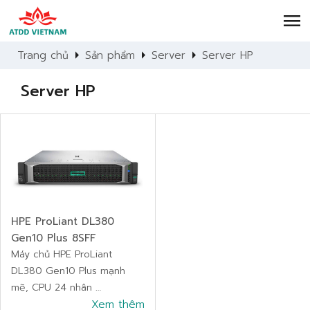
menu
arrow_right
arrow_right
arrow_right
Trang chủ
Sản phẩm
Server
Server HP
Server HP
HPE ProLiant DL380
Gen10 Plus 8SFF
Máy chủ HPE ProLiant
DL380 Gen10 Plus mạnh
mẽ, CPU 24 nhân
RAM 64GB, lưu trữ
Xem thêm