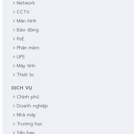
chevron_right
Network
chevron_right
CCTV
chevron_right
Màn hình
chevron_right
Báo động
chevron_right
PoE
chevron_right
Phần mềm
chevron_right
UPS
chevron_right
Máy tính
chevron_right
Thiết bị
DỊCH VỤ
chevron_right
Chính phủ
chevron_right
Doanh nghiệp
chevron_right
Nhà máy
chevron_right
Trường học
chevron_right
Sân bay