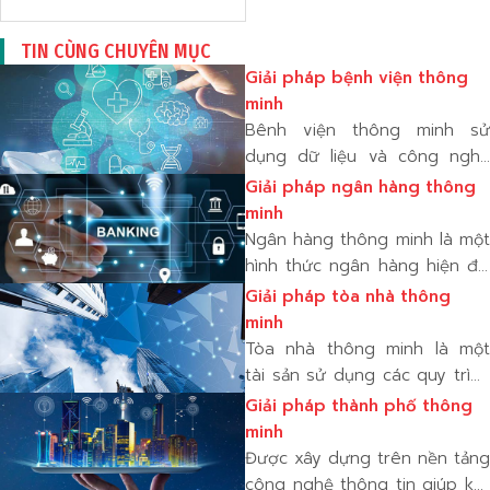
SSD+HDD, RAID, card mạng
8 cổng
TIN CÙNG CHUYÊN MỤC
Bản quyền Windows Server
Giải pháp bệnh viện thông
2022.
minh
Bênh viện thông minh sử
dụng dữ liệu và công nghệ
để tăng tốc và nâng cao
Giải pháp ngân hàng thông
công việc mà các chuyên gia
minh
chăm sóc sức khỏe và quản
Ngân hàng thông minh là một
lý bệnh viện đang làm, chẳng
hình thức ngân hàng hiện đại
hạn như theo dõi công suất
sử dụng công nghệ để giúp
Giải pháp tòa nhà thông
sử dụng giư
khách hàng quản lý tiền của
minh
họ dễ dàng hơn. cho phép
Tòa nhà thông minh là một
người dùng truy cập tài
tài sản sử dụng các quy trình
khoản của họ từ mọi nơi bằng
tự động để kiểm soát các
Giải pháp thành phố thông
đi
hoạt động như sưởi ấm,
minh
thông gió, điều hòa không
Được xây dựng trên nền tảng
khí, chiếu sáng, an ninh, an
công nghệ thông tin giúp kết