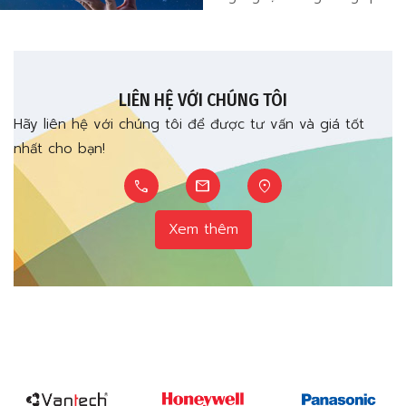
toàn và các hệ thống môi
nối và tạo lên một hệ thống
trường khá
hữu cơ tổng thể được kết nối
từ nhiều hệ thống thành phần
với hệ thống trí tuệ nhân tạo
LIÊN HỆ VỚI CHÚNG TÔI
Hãy liên hệ với chúng tôi để được tư vấn và giá tốt
nhất cho bạn!
call
mail
location_on
Xem thêm