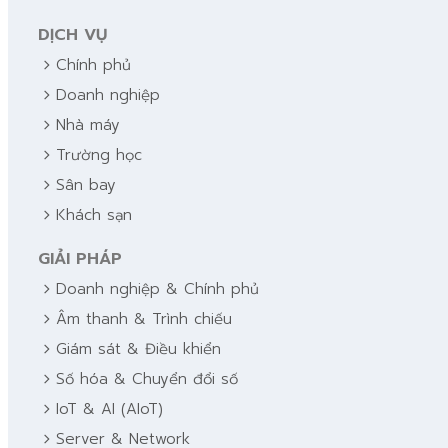
DỊCH VỤ
chevron_right
Chính phủ
chevron_right
Doanh nghiệp
chevron_right
Nhà máy
chevron_right
Trường học
chevron_right
Sân bay
chevron_right
Khách sạn
GIẢI PHÁP
chevron_right
Doanh nghiệp & Chính phủ
chevron_right
Âm thanh & Trình chiếu
chevron_right
Giám sát & Điều khiển
chevron_right
Số hóa & Chuyển đổi số
chevron_right
IoT & AI (AIoT)
chevron_right
Server & Network