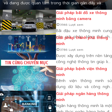
và đang được quan tâm trong thời gian gần đây và
thực sự trở thành vấn đề cấp bách hàng đầu không
Giải pháp bãi đỗ xe thông
thể thiếu đối với các tổ chức
minh bằng camera
visibility
3946 Lượt xem
Bãi đậu xe thông minh cung
cấp giải pháp tổng thể cho
Giải pháp thành phố thông
bãi đậu xe nhỏ và bãi đậu xe
minh
lớn nhiều tầng. Bằng cách
visibility
3786 Lượt xem
cung cấp cho người lái xe vị
Được xây dựng trên nền tảng
trí đỗ xe chính xác thông qua
công nghệ thông tin giúp kết
TIN CÙNG CHUYÊN MỤC
đèn báo
nối và tạo lên một hệ thống
Giải pháp bệnh viện thông
hữu cơ tổng thể được kết nối
minh
từ nhiều hệ thống thành phần
Bênh viện thông minh sử
với hệ thống trí tuệ nhân tạo
dụng dữ liệu và công nghệ
để tăng tốc và nâng cao
Giải pháp ngân hàng thông
công việc mà các chuyên gia
minh
chăm sóc sức khỏe và quản
Ngân hàng thông minh là một
lý bệnh viện đang làm, chẳng
hình thức ngân hàng hiện đại