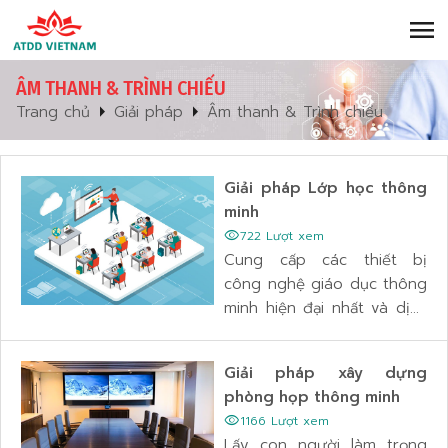
menu
ÂM THANH & TRÌNH CHIẾU
arrow_right
arrow_right
Trang chủ
Giải pháp
Âm thanh & Trình chiếu
Giải pháp Lớp học thông
minh
visibility
722 Lượt xem
Cung cấp các thiết bị
công nghệ giáo dục thông
minh hiện đại nhất và dịch
vụ tốt nhất để các Nhà tổ
chức giáo dục và các
Giải pháp xây dựng
Trường học chuyển đổi số
phòng họp thông minh
trong giáo dục 4.0.
visibility
1166 Lượt xem
Lấy con người làm trọng