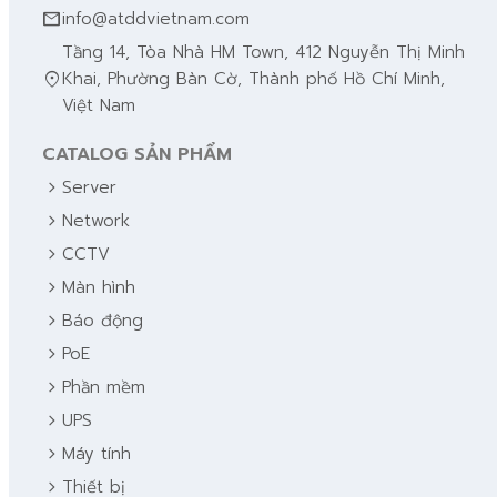
mail
info@atddvietnam.com
Tầng 14, Tòa Nhà HM Town, 412 Nguyễn Thị Minh
location_on
Khai, Phường Bàn Cờ, Thành phố Hồ Chí Minh,
Việt Nam
CATALOG SẢN PHẨM
chevron_right
Server
chevron_right
Network
chevron_right
CCTV
chevron_right
Màn hình
chevron_right
Báo động
chevron_right
PoE
chevron_right
Phần mềm
chevron_right
UPS
chevron_right
Máy tính
chevron_right
Thiết bị