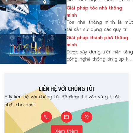
hạn như theo dõi công suất
sử dụng công nghệ để giúp
Giải pháp tòa nhà thông
sử dụng giư
khách hàng quản lý tiền của
minh
họ dễ dàng hơn. cho phép
Tòa nhà thông minh là một
người dùng truy cập tài
tài sản sử dụng các quy trình
khoản của họ từ mọi nơi bằng
tự động để kiểm soát các
Giải pháp thành phố thông
đi
hoạt động như sưởi ấm,
minh
thông gió, điều hòa không
Được xây dựng trên nền tảng
khí, chiếu sáng, an ninh, an
công nghệ thông tin giúp kết
toàn và các hệ thống môi
nối và tạo lên một hệ thống
trường khá
hữu cơ tổng thể được kết nối
từ nhiều hệ thống thành phần
với hệ thống trí tuệ nhân tạo
LIÊN HỆ VỚI CHÚNG TÔI
Hãy liên hệ với chúng tôi để được tư vấn và giá tốt
nhất cho bạn!
call
mail
location_on
Xem thêm